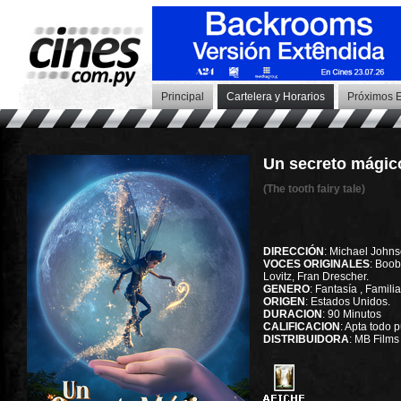
Principal
Cartelera y Horarios
Próximos E
Un secreto mágic
(The tooth fairy tale)
DIRECCIÓN
: Michael Johns
VOCES ORIGINALES
: Boob
Lovitz, Fran Drescher.
GENERO
: Fantasía , Familia
ORIGEN
: Estados Unidos.
DURACION
: 90 Minutos
CALIFICACION
: Apta todo 
DISTRIBUIDORA
: MB Films