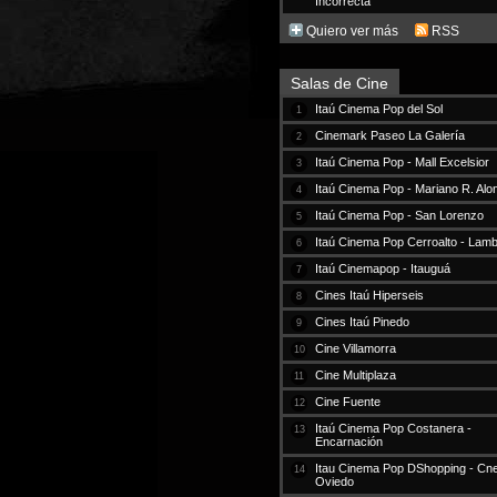
Incorrecta
Quiero ver más
RSS
Salas de Cine
Itaú Cinema Pop del Sol
1
Cinemark Paseo La Galería
2
Itaú Cinema Pop - Mall Excelsior
3
Itaú Cinema Pop - Mariano R. Alo
4
Itaú Cinema Pop - San Lorenzo
5
Itaú Cinema Pop Cerroalto - Lam
6
Itaú Cinemapop - Itauguá
7
Cines Itaú Hiperseis
8
Cines Itaú Pinedo
9
Cine Villamorra
10
Cine Multiplaza
11
Cine Fuente
12
Itaú Cinema Pop Costanera -
13
Encarnación
Itau Cinema Pop DShopping - Cne
14
Oviedo