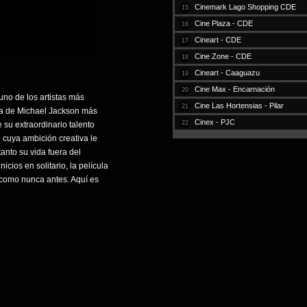
Cinemark Lago Shopping CDE
15
Cine Plaza - CDE
16
Cineart - CDE
17
Cine Zone - CDE
18
Cineart - Caaguazu
19
Cine Max - Encarnación
20
uno de los artistas más
Cine Las Hortensias - Pilar
21
ida de Michael Jackson más
Cinex - PJC
22
 su extraordinario talento
o cuya ambición creativa le
anto su vida fuera del
ios en solitario, la película
n como nunca antes. Aquí es