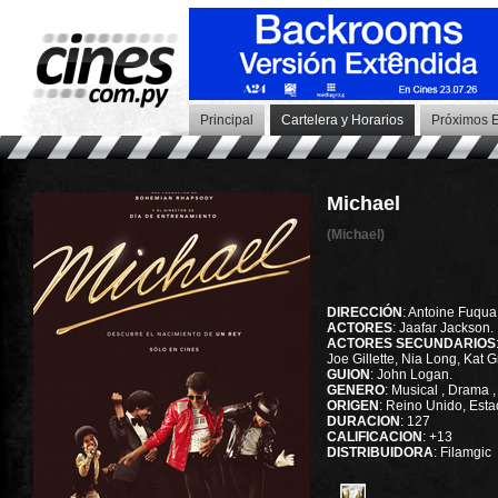
Principal
Cartelera y Horarios
Próximos E
Michael
(Michael)
DIRECCIÓN
: Antoine Fuqua 
ACTORES
: Jaafar Jackson.
ACTORES SECUNDARIOS
Joe Gillette, Nia Long, Kat 
GUION
: John Logan.
GENERO
: Musical , Drama ,
ORIGEN
: Reino Unido, Est
DURACION
: 127
CALIFICACION
: +13
DISTRIBUIDORA
: Filamgic