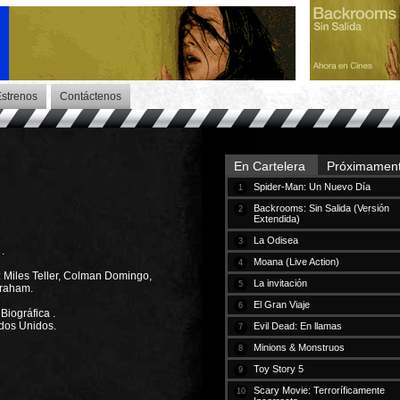
strenos
Contáctenos
En Cartelera
Próximamen
Spider-Man: Un Nuevo Día
1
Backrooms: Sin Salida (Versión
2
Extendida)
La Odisea
3
.
Moana (Live Action)
4
: Miles Teller, Colman Domingo,
La invitación
5
Graham.
El Gran Viaje
6
 Biográfica .
ados Unidos.
Evil Dead: En llamas
7
Minions & Monstruos
8
Toy Story 5
9
Scary Movie: Terroríficamente
10