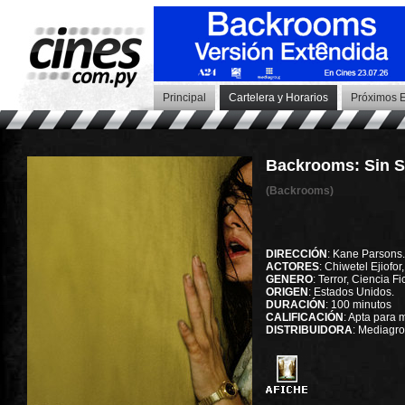
Principal
Cartelera y Horarios
Próximos E
Backrooms: Sin S
(Backrooms)
DIRECCIÓN
: Kane Parsons.
ACTORES
: Chiwetel Ejiofo
GENERO
: Terror, Ciencia Fi
ORIGEN
: Estados Unidos.
DURACIÓN
: 100 minutos
CALIFICACIÓN
: Apta para
DISTRIBUIDORA
: Mediagr