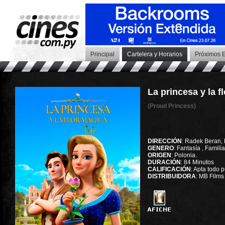
Principal
Cartelera y Horarios
Próximos E
La princesa y la f
(Proud Princess)
DIRECCIÓN
: Radek Beran, 
GENERO
: Fantasía , Famili
ORIGEN
: Polonia.
DURACIÓN
: 84 Minutos
CALIFICACIÓN
: Apta todo 
DISTRIBUIDORA
: MB Films