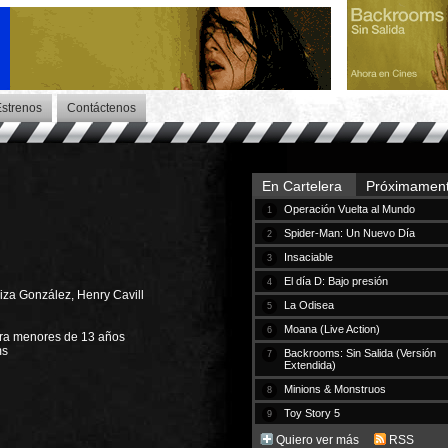
strenos
Contáctenos
En Cartelera
Próximamen
Operación Vuelta al Mundo
1
Spider-Man: Un Nuevo Día
2
Insaciable
3
El día D: Bajo presión
4
Eiza González, Henry Cavill
La Odisea
5
Moana (Live Action)
6
ara menores de 13 años
ms
Backrooms: Sin Salida (Versión
7
Extendida)
Minions & Monstruos
8
Toy Story 5
9
Quiero ver más
RSS