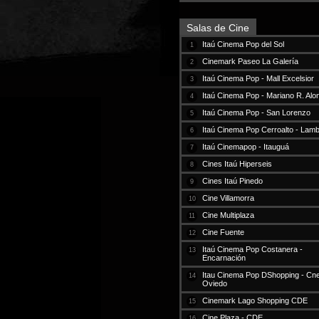
Salas de Cine
Itaú Cinema Pop del Sol
1
Cinemark Paseo La Galería
2
Itaú Cinema Pop - Mall Excelsior
3
Itaú Cinema Pop - Mariano R. Alo
4
Itaú Cinema Pop - San Lorenzo
5
Itaú Cinema Pop Cerroalto - Lam
6
Itaú Cinemapop - Itauguá
7
Cines Itaú Hiperseis
8
Cines Itaú Pinedo
9
Cine Villamorra
10
Cine Multiplaza
11
Cine Fuente
12
Itaú Cinema Pop Costanera -
13
Encarnación
Itau Cinema Pop DShopping - Cne
14
Oviedo
Cinemark Lago Shopping CDE
15
Cine Plaza - CDE
16