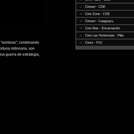
Cineart - CDE
17
Cine Zone - CDE
18
Cineart - Caaguazu
19
Cine Max - Encarnación
20
Cine Las Hortensias - Pilar
21
as "sombras", combinando
Cinex - PJC
22
ortuna millonaria, son
na guerra de estrategia,