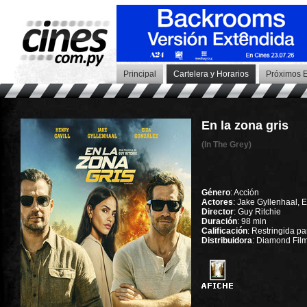
Principal
Cartelera y Horarios
Próximos E
En la zona gris
(In The Grey)
Género
: Acción
Actores
: Jake Gyllenhaal, 
Director
: Guy Ritchie
Duración
: 98 min
Calificación
: Restringida p
Distribuidora
: Diamond Fil